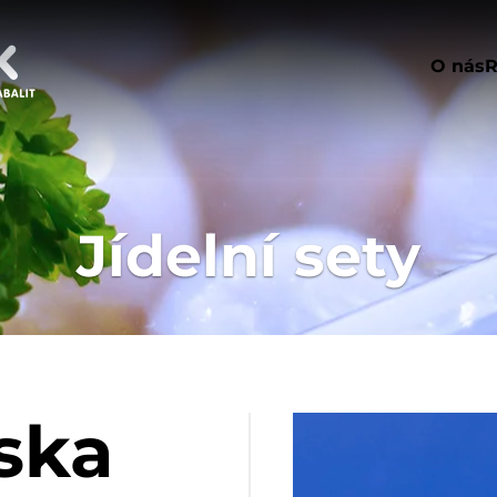
O nás
R
Jídelní sety
ska