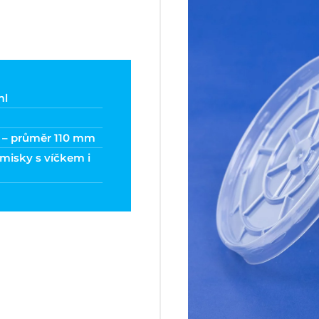
ml
í – průměr 110 mm
misky s víčkem i