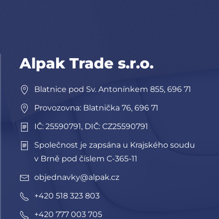
Alpak Trade s.r.o.
Blatnice pod Sv. Antonínkem 855, 696 71
Provozovna: Blatnička 76, 696 71
IČ: 25590791, DIČ: CZ25590791
Společnost je zapsána u Krajského soudu
v Brně pod číslem C-365-11
objednavky@alpak.cz
+420 518 323 803
+420 777 003 705