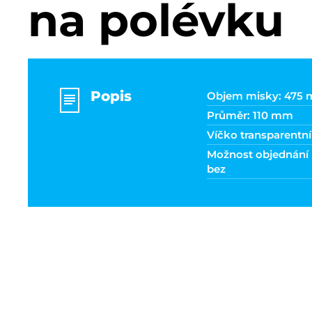
na polévku
Popis
Objem misky: 475 
Průměr: 110 mm
Víčko transparentn
Možnost objednání 
bez