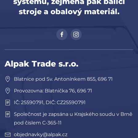
systémů, zejména pak balící
stroje a obalový materiál.
Alpak Trade s.r.o.
Blatnice pod Sv. Antonínkem 855, 696 71
Provozovna: Blatnička 76, 696 71
IČ: 25590791, DIČ: CZ25590791
Společnost je zapsána u Krajského soudu v Brně
pod číslem C-365-11
objednavky@alpak.cz