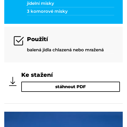
jídelní misky
3 komorové misky
Použití
balená jídla chlazená nebo mražená
Ke stažení
stáhnout PDF